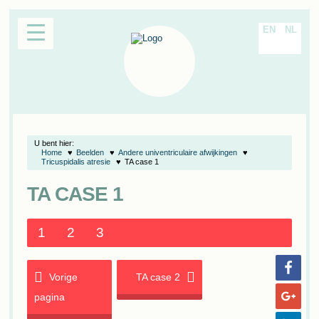
EN
NL
U bent hier:
Home
Beelden
Andere univentriculaire afwijkingen
Tricuspidalis atresie
TA case 1
TA CASE 1
1
2
3
Vorige
TA case 2
pagina