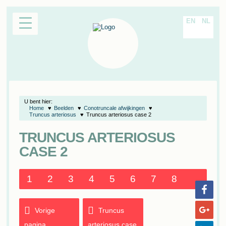
EN
NL
U bent hier:
Home
Beelden
Conotruncale afwijkingen
Truncus arteriosus
Truncus arteriosus case 2
TRUNCUS ARTERIOSUS
CASE 2
1
2
3
4
5
6
7
8
Vorige
Truncus
pagina
arteriosus case